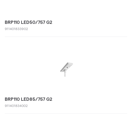
BRP110 LED50/757 G2
911401833902
BRP110 LED85/757 G2
911401834002