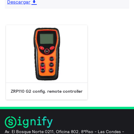
Descargar
ZRP110 G2 config. remote controller
Av. El Bosque Norte 0211, Oficina 802, 8°Piso - Las Condes -