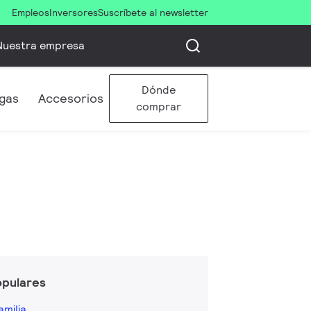
Empleos
Inversores
Suscríbete al newsletter
Nuestra empresa
Dónde
gas
Accesorios
comprar
opulares
amilia