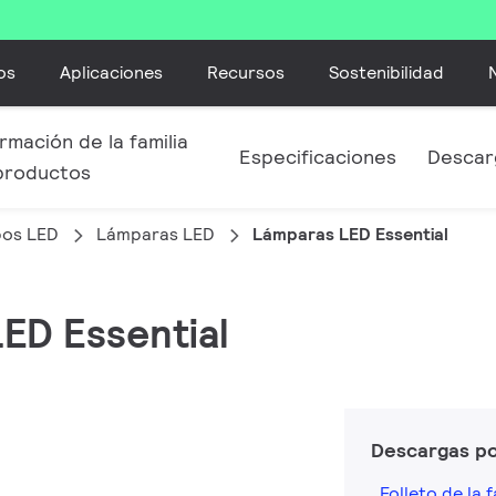
os
Aplicaciones
Recursos
Sostenibilidad
rmación de la familia
Especificaciones
Descar
productos
bos LED
Lámparas LED
Lámparas LED Essential
LED Essential
Descargas p
Folleto de la f