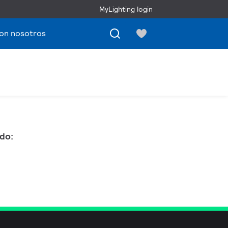
MyLighting login
con nosotros
do: