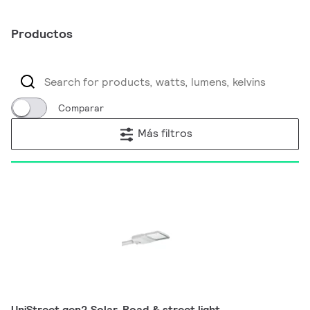
Productos
Comparar
Más filtros
UniStreet gen2 Solar, Road & street light,