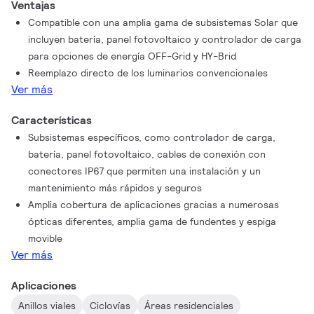
Ventajas
ópticas diferentes personalizados para adaptarse a los
Compatible con una amplia gama de subsistemas Solar que
requisitos exactos del proyecto. Gracias a la etiqueta de
incluyen batería, panel fotovoltaico y controlador de carga
servicio, disfrutarás los beneficios de una instalación y
para opciones de energía OFF-Grid y HY-Brid
mantenimiento sin problemas mientras que al final de su vida
Reemplazo directo de los luminarios convencionales
útil nuestra luminario está lista para desmontar y reciclar. El
Ver más
luminario compacta, que usa materiales de alta calidad,
también es fácil de desmontar y reciclar al final de su vida útil.
Características
Subsistemas específicos, como controlador de carga,
batería, panel fotovoltaico, cables de conexión con
conectores IP67 que permiten una instalación y un
mantenimiento más rápidos y seguros
Amplia cobertura de aplicaciones gracias a numerosas
ópticas diferentes, amplia gama de fundentes y espiga
movible
Ver más
Aplicaciones
Anillos viales
Ciclovías
Áreas residenciales