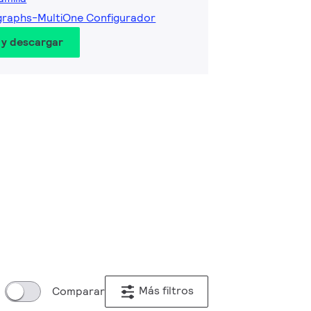
graphs-MultiOne Configurador
 y descargar
Más filtros
Comparar