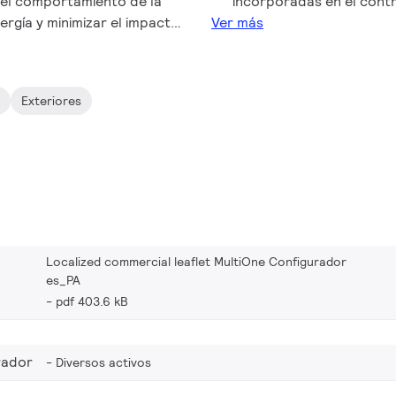
 el comportamiento de la
incorporadas en el cont
ergía y minimizar el impacto
Ver más
ilips es el único sistema
igurar todas las diferentes
le de Philips. Crear la
s
Exteriores
nunca ha sido tan fácil.
Localized commercial leaflet MultiOne Configurador
es_PA
pdf 403.6 kB
rador
Diversos activos