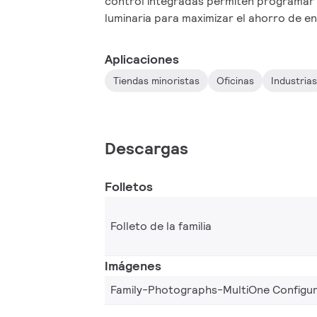
control integradas permiten programar
luminaria para maximizar el ahorro de en
ambiental. El configurador de luces de Ph
intuitivo que permite a los usuarios conf
Aplicaciones
funciones en cada controlador programab
Tiendas minoristas
Oficinas
Industria
combinación perfecta para la aplicación 
Descargas
Folletos
Folleto de la familia
Imágenes
Family-Photographs-MultiOne Configu