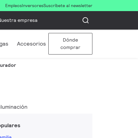
Empleos
Inversores
Suscríbete al newsletter
Nuestra empresa
Dónde
gas
Accesorios
comprar
gurador
iluminación
opulares
amilia