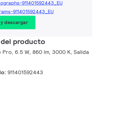
tographs-911401592443_EU
rams-911401592443_EU
 y descargar
 del producto
 Pro, 6.5 W, 860 lm, 3000 K, Salida
do:
911401592443