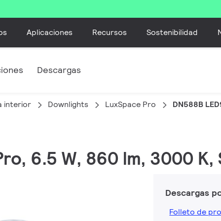
os
Aplicaciones
Recursos
Sostenibilidad
ciones
Descargas
 interior
Downlights
LuxSpace Pro
DN588B LED
ro, 6.5 W, 860 lm, 3000 K, S
Descargas p
Folleto de pr