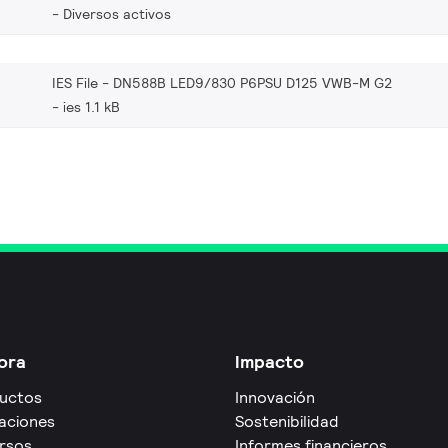
Diversos activos
IES File - DN588B LED9/830 P6PSU D125 VWB-M G2
ies 1.1 kB
ora
Impacto
uctos
Innovación
caciones
Sostenibilidad
rsos
Informes financieros