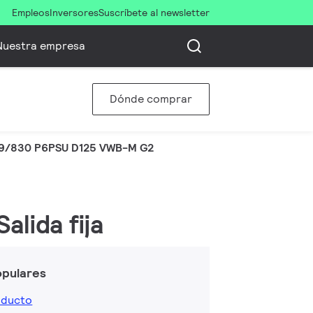
Empleos
Inversores
Suscríbete al newsletter
Nuestra empresa
Dónde comprar
9/830 P6PSU D125 VWB-M G2
alida fija
opulares
oducto