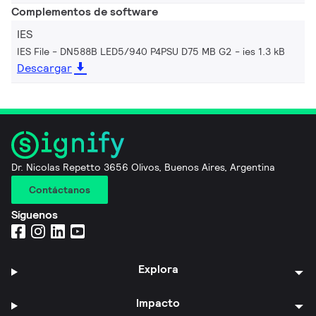
Complementos de software
IES
IES File - DN588B LED5/940 P4PSU D75 MB G2
ies 1.3 kB
Descargar
Dr. Nicolas Repetto 3656 Olivos, Buenos Aires, Argentina
Contáctanos
Síguenos
Explora
Impacto