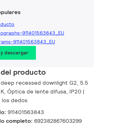
opulares
oducto
tographs-911401563843_EU
grams-911401563843_EU
 y descargar
 del producto
 deep recessed downlight G2, 5.5
K, Óptica de lente difusa, IP20 |
 los dedos
do:
911401563843
do completo:
692382867603299