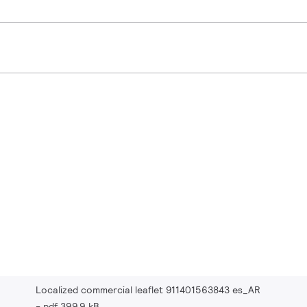
Localized commercial leaflet 911401563843 es_AR
pdf 399.9 kB