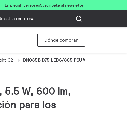
Empleos
Inversores
Suscríbete al newsletter
Nuestra empresa
Dónde comprar
ght G2
DN035B D75 LED6/865 PSU WH G2
 5.5 W, 600 lm,
ción para los