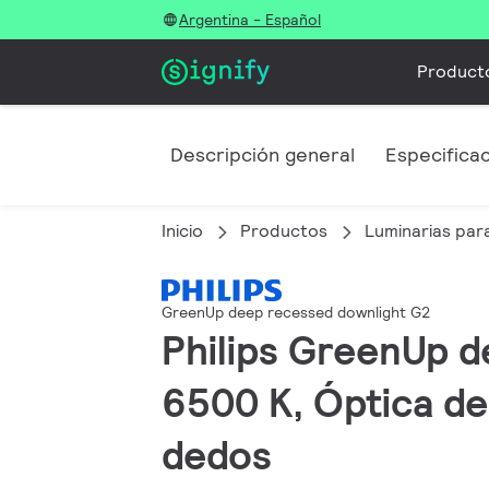
Argentina - Español
Product
Descripción general
Especifica
Inicio
Productos
Luminarias para
GreenUp deep recessed downlight G2
Philips GreenUp d
6500 K, Óptica de 
dedos