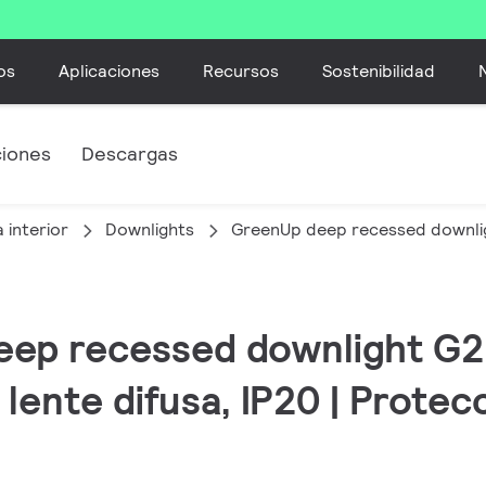
os
Aplicaciones
Recursos
Sostenibilidad
ciones
Descargas
 interior
Downlights
GreenUp deep recessed downli
eep recessed downlight G2,
lente difusa, IP20 | Protec