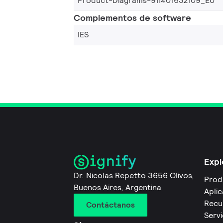
Product-Diagrams-911401632109_EU
Complementos de software
IES
Expl
Dr. Nicolas Repetto 3656 Olivos,
Prod
Buenos Aires, Argentina
Apli
Recu
Contáctanos
Servi