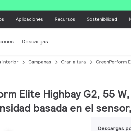
os
Aplicaciones
Recursos
Sostenibilidad
ciones
Descargas
 interior
Campanas
Gran altura
GreenPerform El
orm Elite Highbay G2, 55 W,
nsidad basada en el sensor
Descargas p