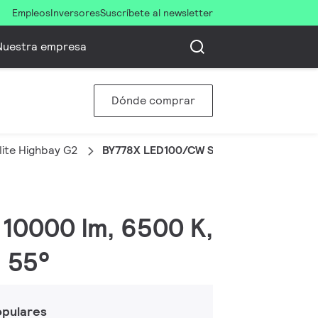
Empleos
Inversores
Suscríbete al newsletter
Nuestra empresa
Dónde comprar
ite Highbay G2
BY778X LED100/CW SIA NB
 10000 lm, 6500 K,
, 55°
opulares