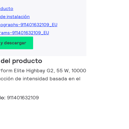
oducto
de instalación
ographs-911401632109_EU
rams-911401632109_EU
 y descargar
 del producto
rform Elite Highbay G2, 55 W, 10000
ucción de intensidad basada en el
do:
911401632109