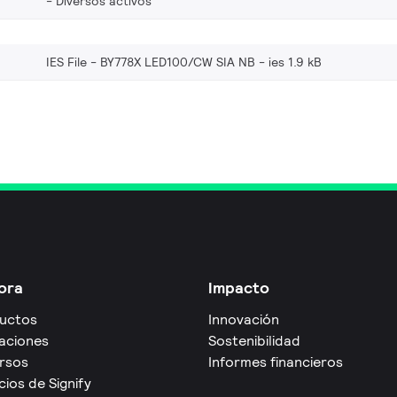
Diversos activos
IES File - BY778X LED100/CW SIA NB
ies 1.9 kB
ora
Impacto
uctos
Innovación
caciones
Sostenibilidad
rsos
Informes financieros
cios de Signify