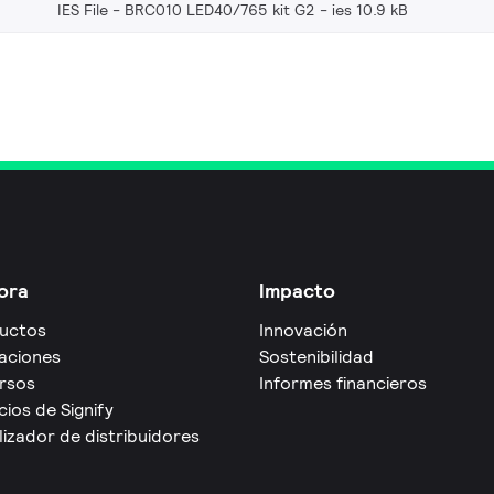
IES File - BRC010 LED40/765 kit G2
ies 10.9 kB
ora
Impacto
uctos
Innovación
caciones
Sostenibilidad
rsos
Informes financieros
cios de Signify
izador de distribuidores