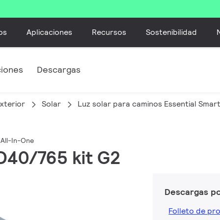
os
Aplicaciones
Recursos
Sostenibilidad
ciones
Descargas
xterior
Solar
Luz solar para caminos Essential Smart
 All-In-One
D40/765 kit G2
Descargas p
Folleto de pr