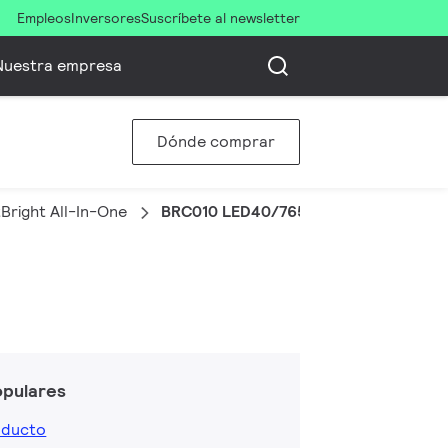
Empleos
Inversores
Suscríbete al newsletter
Nuestra empresa
Dónde comprar
Bright All-In-One
BRC010 LED40/765 kit G2
opulares
oducto