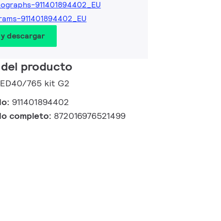
tographs-911401894402_EU
grams-911401894402_EU
 y descargar
 del producto
LED40/765 kit G2
do:
911401894402
do completo:
872016976521499