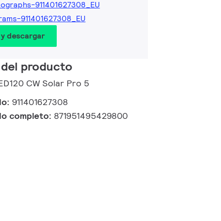
tographs-911401627308_EU
rams-911401627308_EU
 y descargar
 del producto
LED120 CW Solar Pro 5
do:
911401627308
do completo:
871951495429800