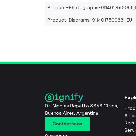
Product-Photographs-911401750063_
Product-Diagrams-911401750063_EU
Expl
Dr. Nicolas Repetto 3656 Olivos,
Prod
Buenos Aires, Argentina
Apli
Recu
Contáctanos
Servi