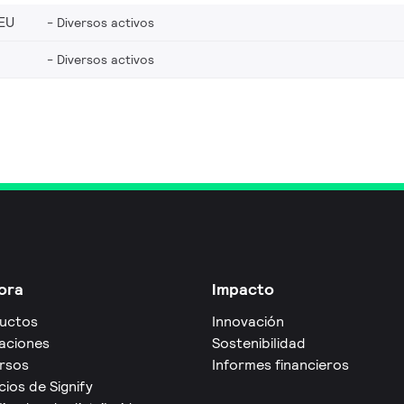
EU
Diversos activos
Diversos activos
ora
Impacto
uctos
Innovación
caciones
Sostenibilidad
rsos
Informes financieros
cios de Signify