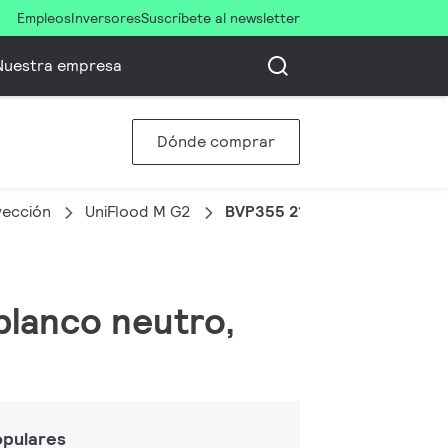
Empleos
Inversores
Suscríbete al newsletter
Nuestra empresa
Dónde comprar
yección
UniFlood M G2
BVP355 216LED 40K 220V L5
blanco neutro,
opulares