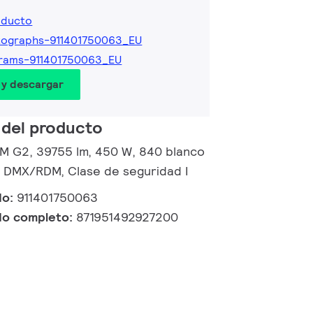
oducto
tographs-911401750063_EU
rams-911401750063_EU
 y descargar
 del producto
d M G2, 39755 lm, 450 W, 840 blanco
 DMX/RDM, Clase de seguridad I
do:
911401750063
do completo:
871951492927200