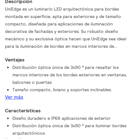
Descripción
UniEdge es un luminario LED arquitectónica para bordes
montada en superficie, apta para exteriores y de tamaño
compacto, diseñada para aplicaciones de iluminación
decorativa de fachadas y exteriores. Su robusto diseño
mecánico y su exclusiva óptica hacen que UniEdge sea ideal
para la iluminación de bordes en marcos interiores de
ventanas y puertas, fachadas de edificios, monumentos y
Ventajas
lugares emblemáticos. Disponible en blanco, colores
Distribución óptica única de 3x90 ° para resaltar los
monocromáticos, RGB, RGBW y blanco ajustable. Lente de
marcos interiores de los bordes exteriores en ventanas,
dispersión única con opción de control DMX disponible para
balcones o puertas
ofrecer a arquitectos y diseñadores la libertad de explorar una
Tamaño compacto, liviano y soportes inclinables.
amplia gama de conceptos y diseños sin limitaciones.
Ver más
Características
Diseño duradero e IP66 aplicaciones de exterior
Distribución óptica única de 3x90 ° para iluminar bordes
arquitectónicos