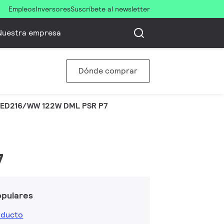
Empleos
Inversores
Suscríbete al newsletter
Nuestra empresa
Dónde comprar
ED216/WW 122W DML PSR P7
7
opulares
oducto