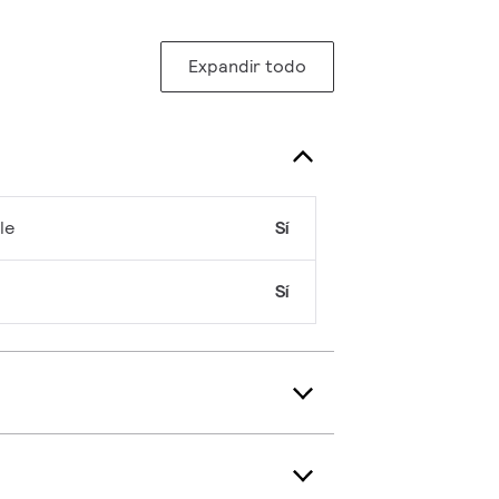
Expandir todo
le
Sí
Sí