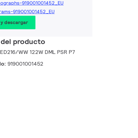
tographs-919001001452_EU
grams-919001001452_EU
 y descargar
 del producto
 LED216/WW 122W DML PSR P7
do:
919001001452