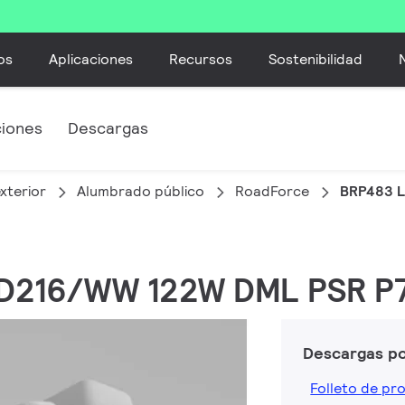
os
Aplicaciones
Recursos
Sostenibilidad
ciones
Descargas
xterior
Alumbrado público
RoadForce
BRP483 L
LED216/WW 122W DML PSR P
Descargas p
Folleto de pr