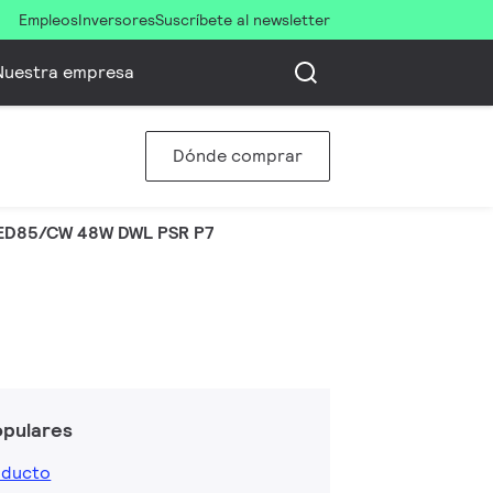
Empleos
Inversores
Suscríbete al newsletter
Nuestra empresa
Dónde comprar
ED85/CW 48W DWL PSR P7
opulares
oducto