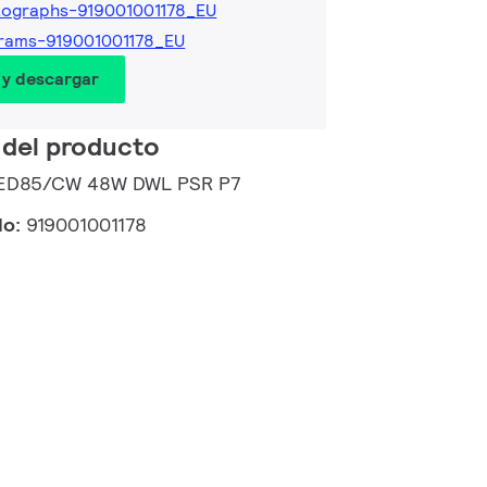
ographs-919001001178_EU
rams-919001001178_EU
 y descargar
 del producto
 LED85/CW 48W DWL PSR P7
do:
919001001178