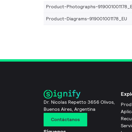
Product-Photographs-919001001178_
Product-Diagrams-919001001178_EU
Expl
Dr. Nicolas Repetto 3656 Olivos,
Prod
Buenos Aires, Argentina
Apli
Recu
Contáctanos
Servi
Síguenos