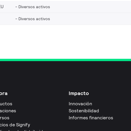
EU
Diversos activos
Diversos activos
ora
Impacto
uctos
Innovación
caciones
Sostenibilidad
rsos
Informes financieros
cios de Signify