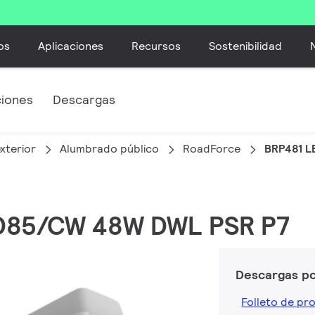
os
Aplicaciones
Recursos
Sostenibilidad
ciones
Descargas
xterior
Alumbrado público
RoadForce
BRP481 L
ED85/CW 48W DWL PSR P7
Descargas p
Folleto de pr