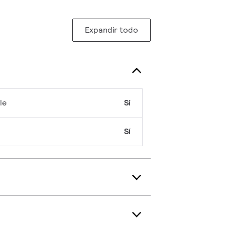
Expandir todo
le
Sí
Sí