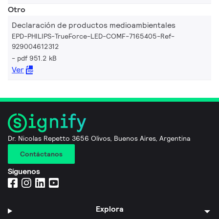
Otro
Declaración de productos medioambientales
EPD-PHILIPS-TrueForce-LED-COMF-7165405-Ref-
929004612312
pdf 951.2 kB
Ver
Dr. Nicolas Repetto 3656 Olivos, Buenos Aires, Argentina
Contáctanos
Síguenos
Explora