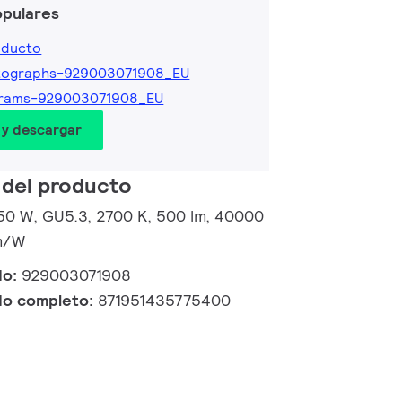
opulares
oducto
tographs-929003071908_EU
grams-929003071908_EU
 y descargar
 del producto
50 W, GU5.3, 2700 K, 500 lm, 40000
lm/W
do:
929003071908
do completo:
871951435775400