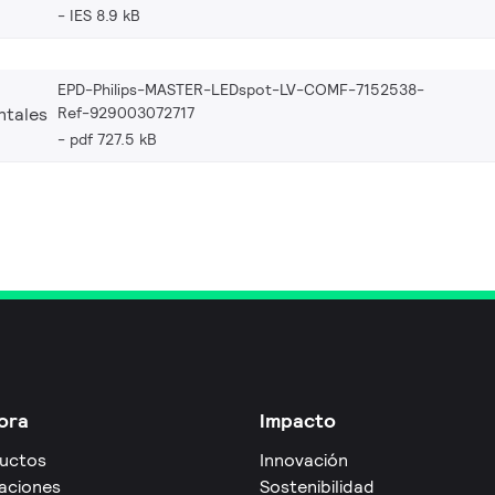
IES 8.9 kB
EPD-Philips-MASTER-LEDspot-LV-COMF-7152538-
Ref-929003072717
ntales
pdf 727.5 kB
ora
Impacto
uctos
Innovación
caciones
Sostenibilidad