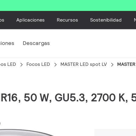
os
Aplicaciones
Recursos
Sostenibilidad
ciones
Descargas
bos LED
Focos LED
MASTER LED spot LV
MASTER 
MR16, 50 W, GU5.3, 2700 K,
m