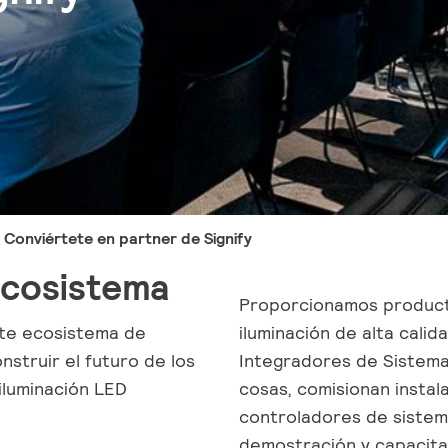
Conviértete en partner de Signify
ecosistema
Proporcionamos producto
nte ecosistema de
iluminación de alta calid
nstruir el futuro de los
Integradores de Sistema
iluminación LED
cosas, comisionan instal
controladores de sistema
demostración y capacita