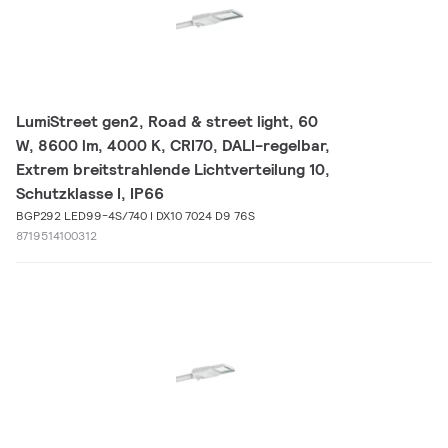
LumiStreet gen2, Road & street light, 60
W, 8600 lm, 4000 K, CRI70, DALI-regelbar,
Extrem breitstrahlende Lichtverteilung 10,
Schutzklasse I, IP66
BGP292 LED99-4S/740 I DX10 7024 D9 76S
8719514100312