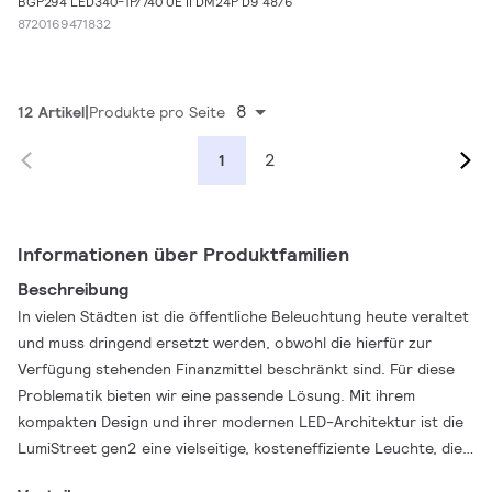
BGP294 LED340-1P/740 UE II DM24P D9 48/6
8720169471832
8
12 Artikel
Produkte pro Seite
2
1
Informationen über Produktfamilien
Beschreibung
In vielen Städten ist die öffentliche Beleuchtung heute veraltet
und muss dringend ersetzt werden, obwohl die hierfür zur
Verfügung stehenden Finanzmittel beschränkt sind. Für diese
Problematik bieten wir eine passende Lösung. Mit ihrem
kompakten Design und ihrer modernen LED-Architektur ist die
LumiStreet gen2 eine vielseitige, kosteneffiziente Leuchte, die
die grundlegenden funktionellen Anforderungen an die