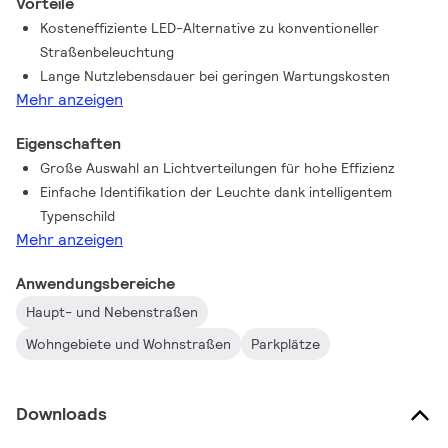
Vorteile
Straßenbeleuchtung erfüllt. Sie besteht aus hochwertigen
Kosteneffiziente LED-Alternative zu konventioneller
Komponenten, die eine lange Nutzlebenszeit und geringe
Straßenbeleuchtung
Wartungskosten gewährleisten. Das Ergebnis: Eine
Lange Nutzlebensdauer bei geringen Wartungskosten
Straßenleuchte, die für eine wirksame Beleuchtung sorgt und
Mehr anzeigen
gleichzeitig Einsparungen bei Energie- und Wartungskosten
ermöglicht. Modernes Design für Projekte mit niedrigem
Eigenschaften
Budget. Obendrein ermöglicht das Philips Service Tag einfache
Große Auswahl an Lichtverteilungen für hohe Effizienz
Installation und Wartung und die optionale SR-Schnittstelle zur
Einfache Identifikation der Leuchte dank intelligentem
Anbindung von Sensorik oder Interact City macht die Leuchte
Typenschild
zukunftsfähig.
Mehr anzeigen
Anwendungsbereiche
Haupt- und Nebenstraßen
Wohngebiete und Wohnstraßen
Parkplätze
Downloads