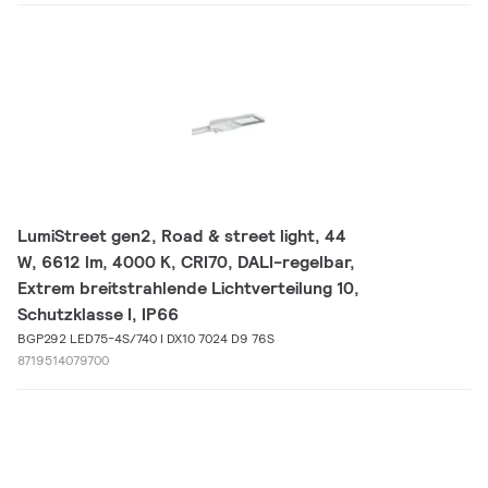
LumiStreet gen2, Road & street light, 44
W, 6612 lm, 4000 K, CRI70, DALI-regelbar,
Extrem breitstrahlende Lichtverteilung 10,
Schutzklasse I, IP66
BGP292 LED75-4S/740 I DX10 7024 D9 76S
8719514079700