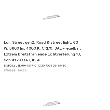
LumiStreet gen2, Road & street light, 60
W, 8600 lm, 4000 K, CRI70, DALI-regelbar,
Extrem breitstrahlende Lichtverteilung 10,
Schutzklasse I, IP66
BGP292 LED99-4S/740 I DX10 7024 D9 48/60
8718699449438