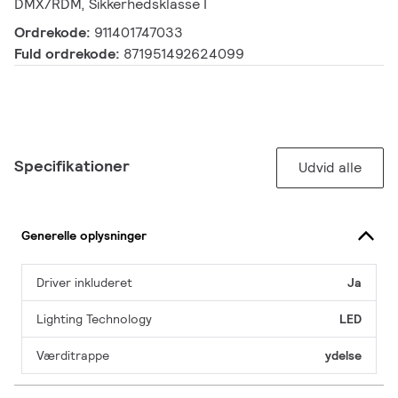
DMX/RDM, Sikkerhedsklasse I
Ordrekode:
911401747033
Fuld ordrekode:
871951492624099
Specifikationer
Udvid alle
Generelle oplysninger
Driver inkluderet
Ja
Lighting Technology
LED
Værditrappe
ydelse