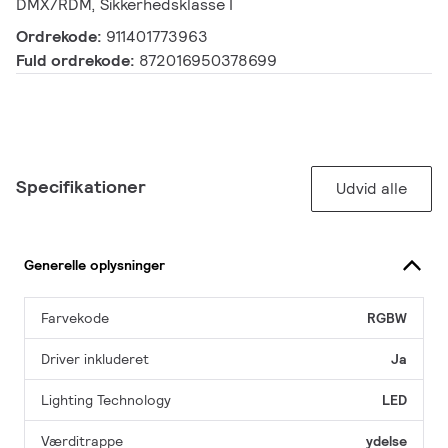
DMX/RDM, Sikkerhedsklasse I
Ordrekode:
911401773963
Fuld ordrekode:
872016950378699
Specifikationer
Udvid alle
Generelle oplysninger
Farvekode
RGBW
Driver inkluderet
Ja
Lighting Technology
LED
Værditrappe
ydelse