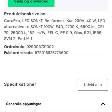
Vælg og download
Produktbeskrivelse
CorePro, LED SON-T, Rørformet, Kun 230V, 40 W, LED
alternative to SON-T 100W, E40, 2700 K, 6500 lm, CRI
70, 25000 t, 162 lm/W, EEL C, PF 0.9, Glas, RG1, IP65,
SVM 2, PstLM 1
Ordrekode:
929003731002
Fuld ordrekode:
872016926775600
Specifikationer
Udvid alle
Generelle oplysninger