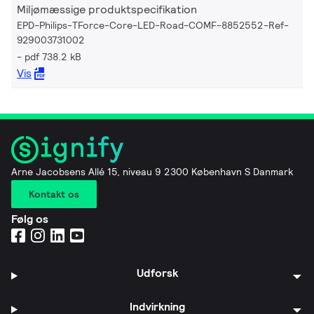
Miljømæssige produktspecifikation
EPD-Philips-TForce-Core-LED-Road-COMF-8852552-Ref-
929003731002
pdf 738.2 kB
Vis
Arne Jacobsens Allé 15, niveau 9 2300 København S Danmark
Kontakt os
Følg os
Udforsk
Indvirkning