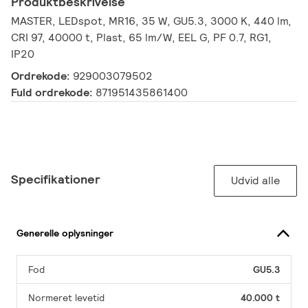
Produktbeskrivelse
MASTER, LEDspot, MR16, 35 W, GU5.3, 3000 K, 440 lm,
CRI 97, 40000 t, Plast, 65 lm/W, EEL G, PF 0.7, RG1,
IP20
Ordrekode:
929003079502
Fuld ordrekode:
871951435861400
Specifikationer
Udvid alle
Generelle oplysninger
Fod
GU5.3
Normeret levetid
40.000 t