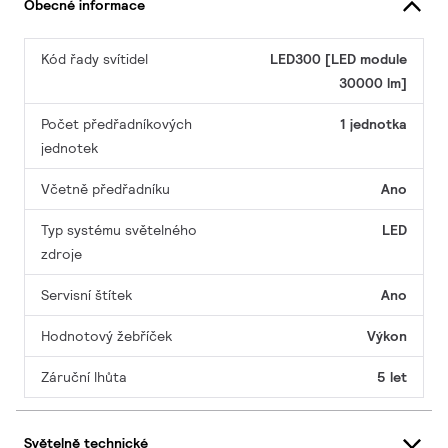
Obecné informace
Kód řady svítidel
LED300 [LED module
30000 lm]
Počet předřadníkových
1 jednotka
jednotek
Včetně předřadníku
Ano
Typ systému světelného
LED
zdroje
Servisní štítek
Ano
Hodnotový žebříček
Výkon
Záruční lhůta
5 let
Světelně technické