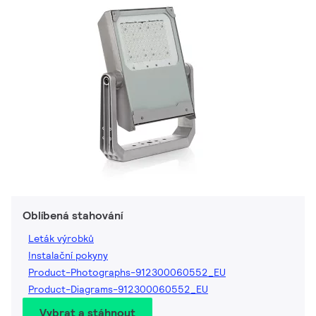
Oblíbená stahování
Leták výrobků
Instalační pokyny
Product-Photographs-912300060552_EU
Product-Diagrams-912300060552_EU
Vybrat a stáhnout