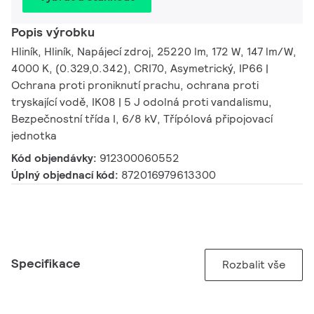
Popis výrobku
Hliník, Hliník, Napájecí zdroj, 25220 lm, 172 W, 147 lm/W,
4000 K, (0.329,0.342), CRI70, Asymetrický, IP66 |
Ochrana proti proniknutí prachu, ochrana proti
tryskající vodě, IK08 | 5 J odolná proti vandalismu,
Bezpečnostní třída I, 6/8 kV, Třípólová připojovací
jednotka
Kód objendávky:
912300060552
Úplný objednací kód:
872016979613300
Specifikace
Rozbalit vše