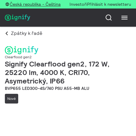
Česká republika - Čeština
Investoři
Přihlásit k newsletteru
Zpátky k řadě
Clearflood gen2
Signify Clearflood gen2, 172 W,
25220 lm, 4000 K, CRI70,
Asymetrický, IP66
BVP655 LED300-4S/740 PSU A55-MB ALU
Nové