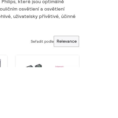
Philips, které jsou optimálně
pouličním osvětlení a osvětlení
livé, uživatelsky přívětivé, účinné
Relevance
Seřadit podle
Signify Group Cabinet
Control