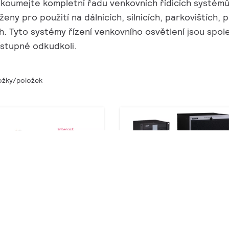
koumejte kompletní řadu venkovních řídicích systémů 
ženy pro použití na dálnicích, silnicích, parkovištích, 
h. Tyto systémy řízení venkovního osvětlení jsou spoleh
ístupné odkudkoli.
ožky/položek
y sítě Signify RF
Ovládání a příslušenství
ýrobků
ZXP399 DMX