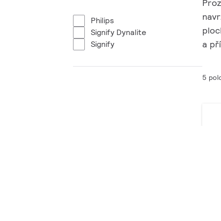
Proz
navr
Philips
ploc
Signify Dynalite
a př
Signify
5 pol
Uzl
8 v