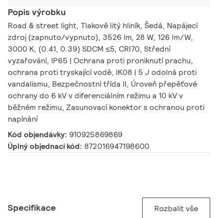
Popis výrobku
Road & street light, Tlakově litý hliník, Šedá, Napájecí
zdroj (zapnuto/vypnuto), 3526 lm, 28 W, 126 lm/W,
3000 K, (0.41, 0.39) SDCM ≤5, CRI70, Střední
vyzařování, IP65 | Ochrana proti proniknutí prachu,
ochrana proti tryskající vodě, IK08 | 5 J odolná proti
vandalismu, Bezpečnostní třída II, Úroveň přepěťové
ochrany do 6 kV v diferenciálním režimu a 10 kV v
běžném režimu, Zasunovací konektor s ochranou proti
napínání
Kód objendávky:
910925869869
Úplný objednací kód:
872016947198600
Specifikace
Rozbalit vše