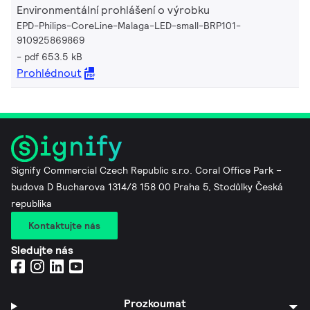
Environmentální prohlášení o výrobku
EPD-Philips-CoreLine-Malaga-LED-small-BRP101-
910925869869
pdf 653.5 kB
Prohlédnout
Signify Commercial Czech Republic s.r.o. Coral Office Park –
budova D Bucharova 1314/8 158 00 Praha 5, Stodůlky Česká
republika
Kontaktujte nás
Sledujte nás
Prozkoumat