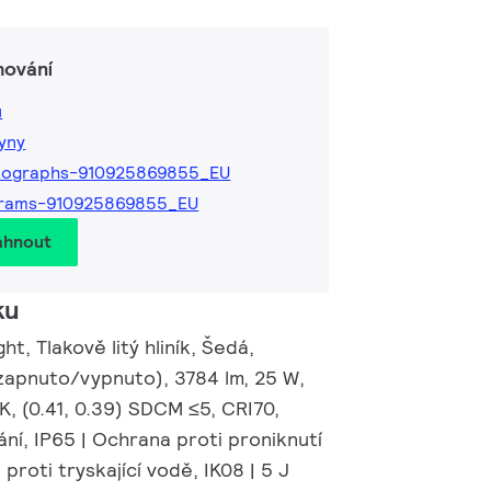
hování
ů
kyny
tographs-910925869855_EU
grams-910925869855_EU
áhnout
ku
ht, Tlakově litý hliník, Šedá,
(zapnuto/vypnuto), 3784 lm, 25 W,
, (0.41, 0.39) SDCM ≤5, CRI70,
ní, IP65 | Ochrana proti proniknutí
proti tryskající vodě, IK08 | 5 J