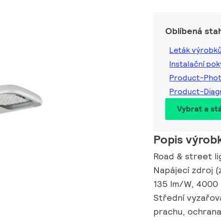
Oblíbená sta
Leták výrobk
Instalační po
Product-Pho
Product-Dia
Vybrat a st
Popis výrob
Road & street lig
Napájecí zdroj 
135 lm/W, 4000 K
Střední vyzařová
prachu, ochrana 