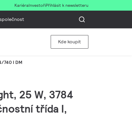
Kariéra
Investoři
Přihlásit k newsletteru
společnost
Kde koupit
4/740 I DM
ght, 25 W, 3784
ostní třída I,