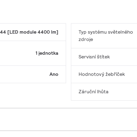
44 [LED module 4400 lm]
Typ systému světelného
zdroje
1 jednotka
Servisní štítek
Ano
Hodnotový žebříček
Záruční lhůta