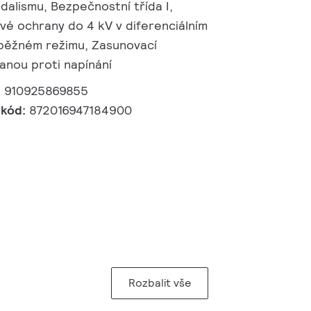
dalismu, Bezpečnostní třída I,
é ochrany do 4 kV v diferenciálním
 běžném režimu, Zasunovací
anou proti napínání
:
910925869855
 kód:
872016947184900
Rozbalit vše