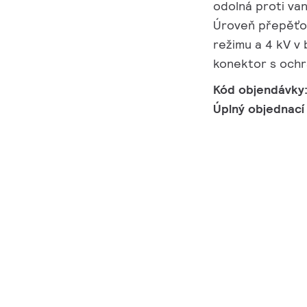
odolná proti van
Úroveň přepěťov
režimu a 4 kV v
konektor s ochr
Kód objendávky
Úplný objednací