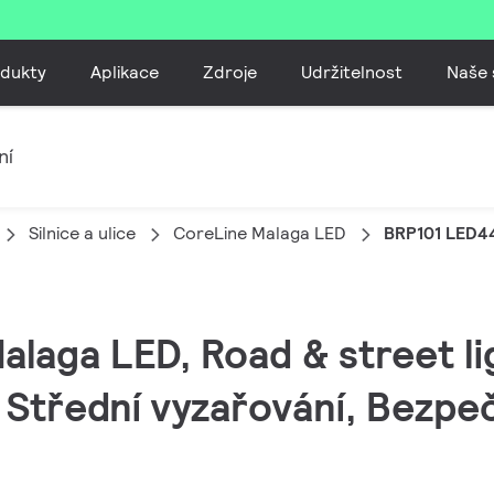
dukty
Aplikace
Zdroje
Udržitelnost
Naše 
ní
Silnice a ulice
CoreLine Malaga LED
BRP101 LED4
alaga LED, Road & street li
 Střední vyzařování, Bezpečn