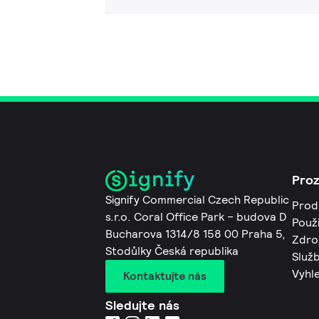
Pro
Signify Commercial Czech Republic
Prod
s.r.o. Coral Office Park – budova D
Použi
Bucharova 1314/8 158 00 Praha 5,
Zdro
Stodůlky Česká republika
Služb
Vyhl
Kontaktujte nás
Sledujte nás