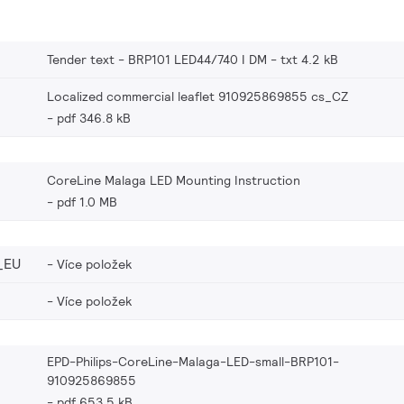
Tender text - BRP101 LED44/740 I DM
txt 4.2 kB
Localized commercial leaflet 910925869855 cs_CZ
pdf 346.8 kB
CoreLine Malaga LED Mounting Instruction
pdf 1.0 MB
_EU
Více položek
Více položek
EPD-Philips-CoreLine-Malaga-LED-small-BRP101-
910925869855
pdf 653.5 kB