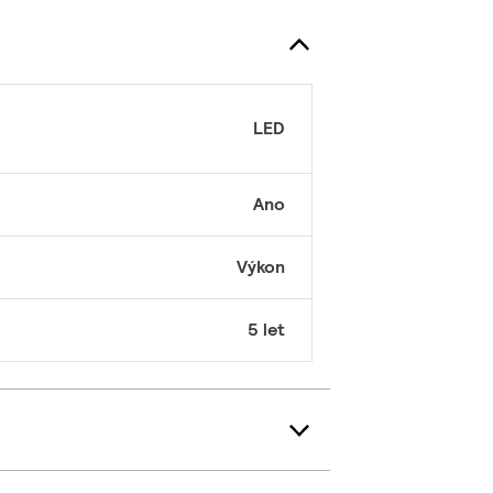
LED
Ano
Výkon
5 let