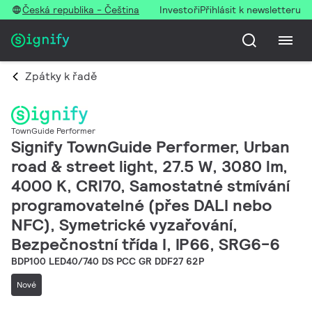
Česká republika - Čeština
Investoři
Přihlásit k newsletteru
Zpátky k řadě
TownGuide Performer
Signify TownGuide Performer, Urban
road & street light, 27.5 W, 3080 lm,
4000 K, CRI70, Samostatné stmívání
programovatelné (přes DALI nebo
NFC), Symetrické vyzařování,
Bezpečnostní třída I, IP66, SRG6-6
BDP100 LED40/740 DS PCC GR DDF27 62P
Nové