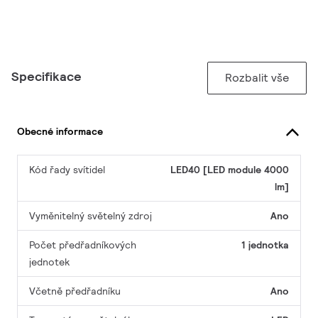
Specifikace
Rozbalit vše
Obecné informace
Kód řady svítidel
LED40 [LED module 4000
lm]
Vyměnitelný světelný zdroj
Ano
Počet předřadníkových
1 jednotka
jednotek
Včetně předřadníku
Ano