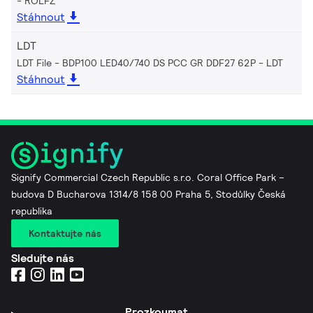
ROLFZ
Stáhnout
LDT
LDT File - BDP100 LED40/740 DS PCC GR DDF27 62P
LDT
Stáhnout
Signify Commercial Czech Republic s.r.o. Coral Office Park –
budova D Bucharova 1314/8 158 00 Praha 5, Stodůlky Česká
republika
Kontaktujte nás
Sledujte nás
Prozkoumat