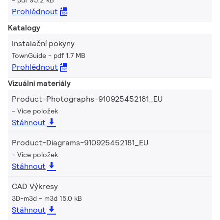
pdf 95.2 kB
Prohlédnout
Katalogy
Instalační pokyny
TownGuide
pdf 1.7 MB
Prohlédnout
Vizuální materiály
Product-Photographs-910925452181_EU
Více položek
Stáhnout
Product-Diagrams-910925452181_EU
Více položek
Stáhnout
CAD Výkresy
3D-m3d
m3d 15.0 kB
Stáhnout