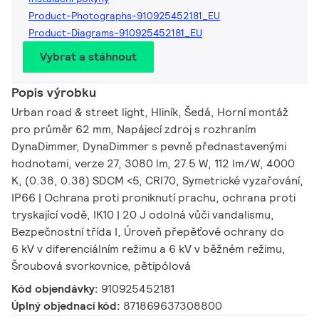
Product-Photographs-910925452181_EU
Product-Diagrams-910925452181_EU
Vybrat a stáhnout
Popis výrobku
Urban road & street light, Hliník, Šedá, Horní montáž
pro průměr 62 mm, Napájecí zdroj s rozhraním
DynaDimmer, DynaDimmer s pevně přednastavenými
hodnotami, verze 27, 3080 lm, 27.5 W, 112 lm/W, 4000
K, (0.38, 0.38) SDCM <5, CRI70, Symetrické vyzařování,
IP66 | Ochrana proti proniknutí prachu, ochrana proti
tryskající vodě, IK10 | 20 J odolná vůči vandalismu,
Bezpečnostní třída I, Úroveň přepěťové ochrany do
6 kV v diferenciálním režimu a 6 kV v běžném režimu,
Šroubová svorkovnice, pětipólová
Kód objendávky:
910925452181
Úplný objednací kód:
871869637308800