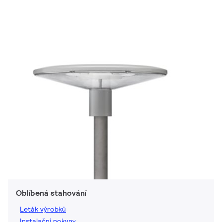
Oblíbená stahování
Leták výrobků
Instalační pokyny