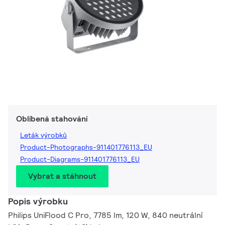
Oblíbená stahování
Leták výrobků
Product-Photographs-911401776113_EU
Product-Diagrams-911401776113_EU
Vybrat a stáhnout
Popis výrobku
Philips UniFlood C Pro, 7785 lm, 120 W, 840 neutrální