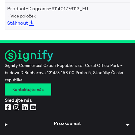
Product-Diagrams-911401776113_EU
Více položek
Stáhnout
Signify Commercial Czech Republic s.r.o. Coral Office Park –
budova D Bucharova 1314/8 158 00 Praha 5, Stodůlky Česká
republika
Kontaktujte nás
Sledujte nás
Prozkoumat