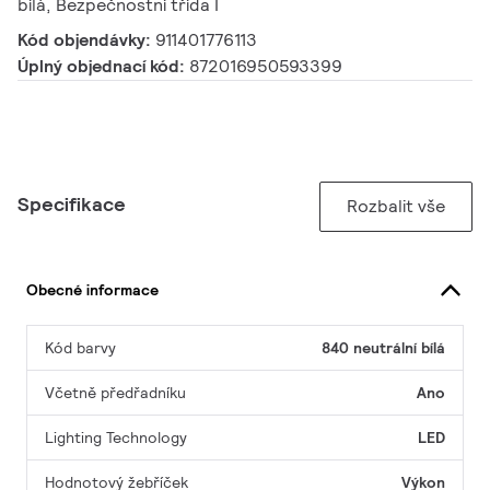
bílá, Bezpečnostní třída I
Kód objendávky:
911401776113
Úplný objednací kód:
872016950593399
Specifikace
Rozbalit vše
Obecné informace
Kód barvy
840 neutrální bílá
Včetně předřadníku
Ano
Lighting Technology
LED
Hodnotový žebříček
Výkon