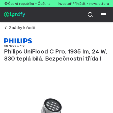
Česká republika - Čeština
Investoři
Přihlásit k newsletteru
Zpátky k řadě
UniFlood C Pro
Philips UniFlood C Pro, 1935 lm, 24 W,
830 teplá bílá, Bezpečnostní třída I