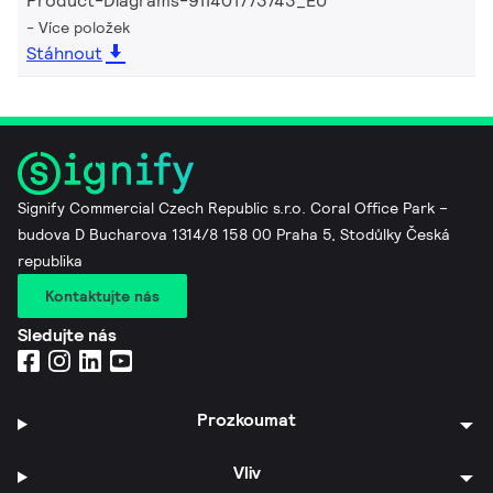
Product-Diagrams-911401773743_EU
Více položek
Stáhnout
Signify Commercial Czech Republic s.r.o. Coral Office Park –
budova D Bucharova 1314/8 158 00 Praha 5, Stodůlky Česká
republika
Kontaktujte nás
Sledujte nás
Prozkoumat
Vliv