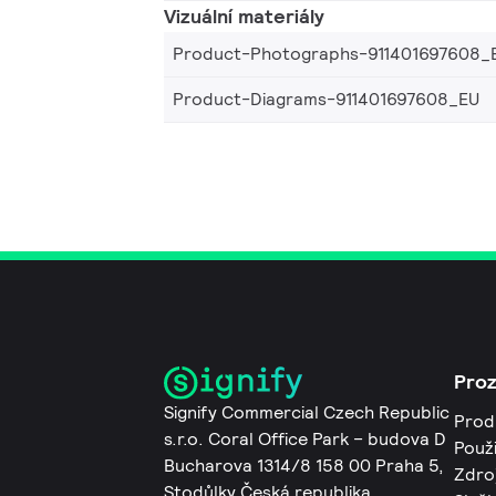
Vizuální materiály
Product-Photographs-911401697608_
Product-Diagrams-911401697608_EU
Pro
Signify Commercial Czech Republic
Prod
s.r.o. Coral Office Park – budova D
Použi
Bucharova 1314/8 158 00 Praha 5,
Zdro
Stodůlky Česká republika