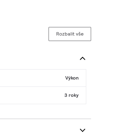
Rozbalit vše
Výkon
3 roky