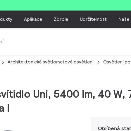
dukty
Aplikace
Zdroje
Udržitelnost
Naše 
ní
Architektonické světlometové osvětlení
Osvětlení p
vítidlo Uni, 5400 lm, 40 W, 7
 I
Oblíbená sta