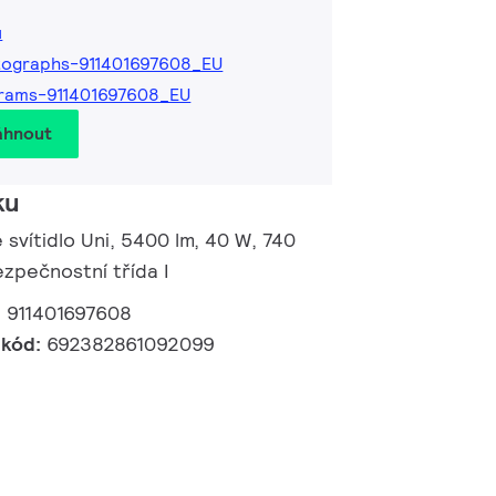
ů
tographs-911401697608_EU
rams-911401697608_EU
áhnout
ku
 svítidlo Uni, 5400 lm, 40 W, 740
Bezpečnostní třída I
:
911401697608
 kód:
692382861092099