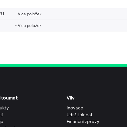
EU
Více položek
Více položek
zkoumat
Vliv
ukty
Inovace
tí
Udržitelnost
je
Finanční zprávy