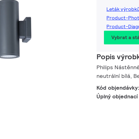
Leták výrobk
Product-Pho
Product-Diag
Vybrat a st
Popis výrob
Philips Nástěnné
neutrální bílá, 
Kód objendávky
Úplný objednací