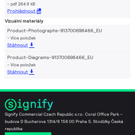
pdf 264.9 kB
Prohlédnout
Vizuální materiály
Product-Photographs-913700698466_EU
Více položek
Stáhnout
Product-Diagrams-913700698466_EU
Více položek
Stáhnout
Signify Commercial Czech Republic s.r.o. Coral Office Park –
budova D Bucharova 1314/8 158 00 Praha 5, Stodůlky Česká
republika