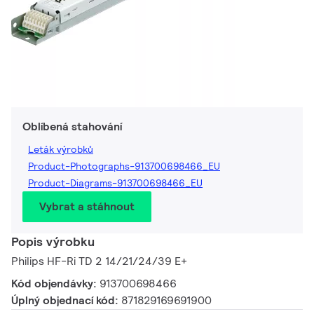
Oblíbená stahování
Leták výrobků
Product-Photographs-913700698466_EU
Product-Diagrams-913700698466_EU
Vybrat a stáhnout
Popis výrobku
Philips HF-Ri TD 2 14/21/24/39 E+
Kód objendávky:
913700698466
Úplný objednací kód:
871829169691900