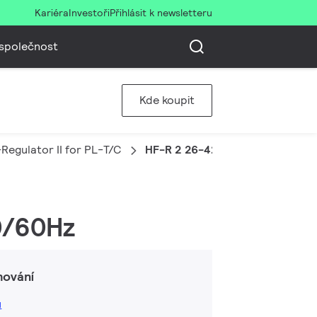
Kariéra
Investoři
Přihlásit k newsletteru
společnost
Kde koupit
Regulator II for PL-T/C
HF-R 2 26-42 PL-T/C EII 220-2
0/60Hz
hování
ů