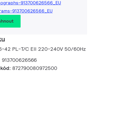
tographs-913700626566_EU
grams-913700626566_EU
áhnout
ku
26-42 PL-T/C EII 220-240V 50/60Hz
:
913700626566
 kód:
872790080972500