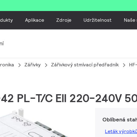
dukty
Aplikace
Zdroje
Udržitelnost
Naše 
ní
tronika
Zářivky
Zářivkový stmívací předřadník
HF-
6-42 PL-T/C EII 220-240V 5
Oblíbená sta
Leták výrobk