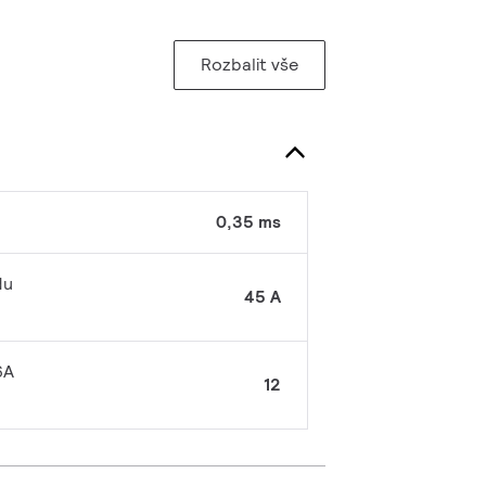
Rozbalit vše
0,35 ms
du
45 A
6A
12