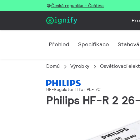
Česká republika - Čeština
Pro
Přehled
Specifikace
Stahová
Domů
Výrobky
Osvětlovací elek
HF-Regulator II for PL-T/C
Philips HF-R 2 2