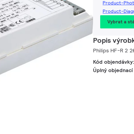
Product-Pho
Product-Dia
Vybrat a st
Popis výrob
Philips HF-R 2 
Kód objendávky
Úplný objednací