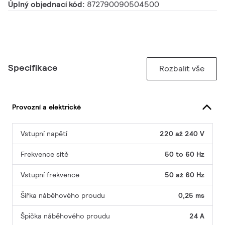
Úplný objednací kód:
872790090504500
Specifikace
Rozbalit vše
Provozní a elektrické
Vstupní napětí
220 až 240 V
Frekvence sítě
50 to 60 Hz
Vstupní frekvence
50 až 60 Hz
Šířka náběhového proudu
0,25 ms
Špička náběhového proudu
24 A