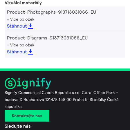
Vizuální materiály
Product-Photographs-913713031066_EU
Více položek
Stáhnout
Product-Diagrams-913713031066_EU
Více položek
Stáhnout
Signify Commercial Czech Republic s.r.o. Coral Office Park –
budova D Bucharova 1314/8 158 00 Praha 5, Stodůlky Česká
republika
Kontaktujte nás
Sledujte nás