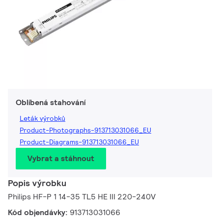
Oblíbená stahování
Leták výrobků
Product-Photographs-913713031066_EU
Product-Diagrams-913713031066_EU
Vybrat a stáhnout
Popis výrobku
Philips HF-P 1 14-35 TL5 HE III 220-240V
Kód objendávky:
913713031066