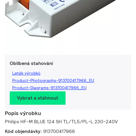
Oblíbená stahování
Leták výrobků
Product-Photographs-913700417966_EU
Product-Diagrams-913700417966_EU
Vybrat a stáhnout
Popis výrobku
Philips HF-M BLUE 124 SH TL/TL5/PL-L 230-240V
Kód objendávky:
913700417966