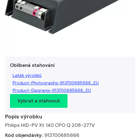
Oblíbená stahování
Leták výrobků
Product-Photographs-913700685666_EU
Product-Diagrams-913700685666_EU
Vybrat a stáhnout
Popis výrobku
Philips HID-PV Xt 140 CPO Q 208-277V
Kód objendávky:
913700685666