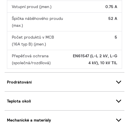
Vstupní proud (jmen.)
0.75 A
Špička náběhového proudu
52 A
(max.)
Počet produktů v MCB
5
(16A typ B) (jmen.)
Přepěťová ochrana
EN61547 (L-L 2 kV, L-G
(společná/rozdílová)
4 kV), 10 kV TIL
Prodrátování
Teplota okolí
Mechanické a materiály