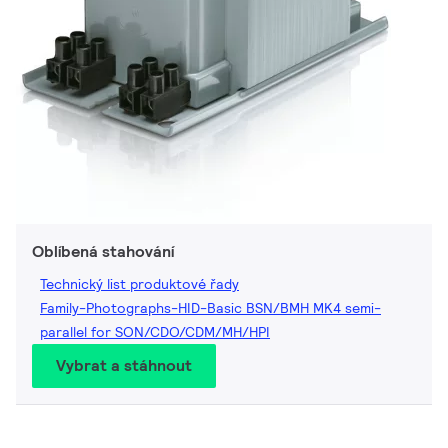
Oblíbená stahování
Technický list produktové řady
Family-Photographs-HID-Basic BSN/BMH MK4 semi-
parallel for SON/CDO/CDM/MH/HPI
Vybrat a stáhnout