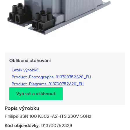
Oblíbená stahování
Leták výrobků
Product-Photographs-913700752326_EU
Product-Diagrams-913700752326_EU
Vybrat a stáhnout
Popis výrobku
Philips BSN 100 K302-A2-ITS 230V 50Hz
Kód objendávky:
913700752326