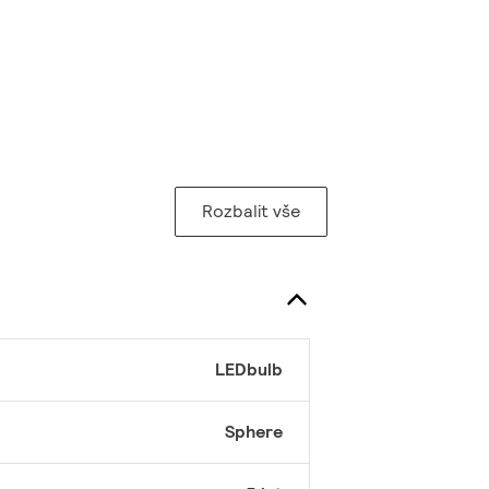
Rozbalit vše
LEDbulb
Sphere