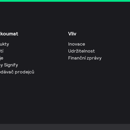
zkoumat
Vliv
ukty
Inovace
tí
Udržitelnost
je
Finanční zprávy
y Signify
edávač prodejců