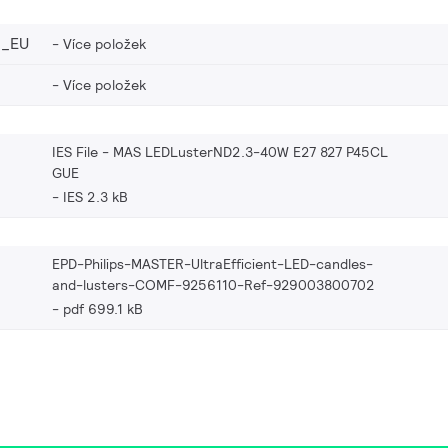
2_EU
Více položek
Více položek
IES File - MAS LEDLusterND2.3-40W E27 827 P45CL
GUE
IES 2.3 kB
EPD-Philips-MASTER-UltraEfficient-LED-candles-
and-lusters-COMF-9256110-Ref-929003800702
pdf 699.1 kB