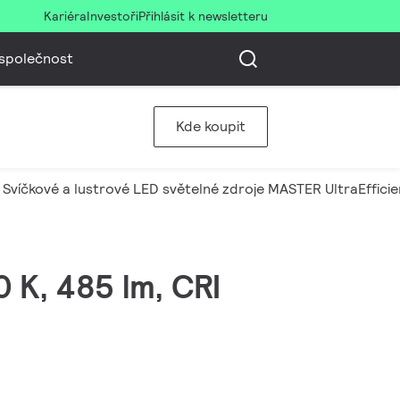
Kariéra
Investoři
Přihlásit k newsletteru
společnost
Kde koupit
Svíčkové a lustrové LED světelné zdroje MASTER UltraEfficie
 K, 485 lm, CRI