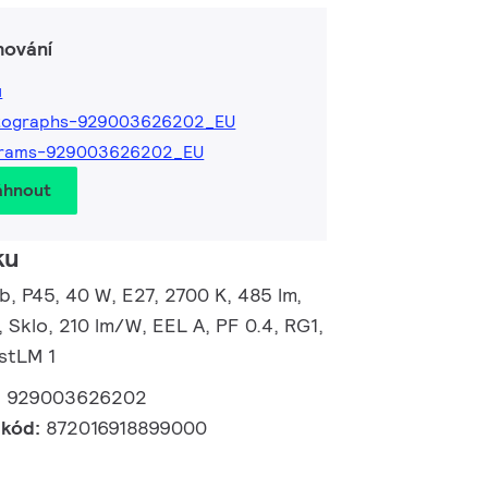
hování
ů
tographs-929003626202_EU
grams-929003626202_EU
áhnout
ku
, P45, 40 W, E27, 2700 K, 485 lm,
 Sklo, 210 lm/W, EEL A, PF 0.4, RG1,
PstLM 1
:
929003626202
 kód:
872016918899000