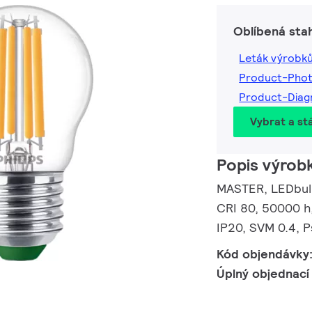
Oblíbená sta
Leták výrobk
Product-Pho
Product-Dia
Vybrat a st
Popis výrob
MASTER, LEDbulb
CRI 80, 50000 h,
IP20, SVM 0.4, 
Kód objendávky
Úplný objednací