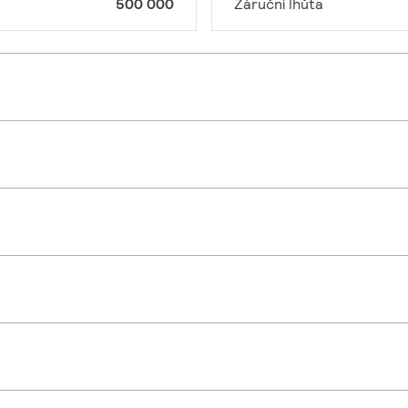
500 000
Záruční lhůta