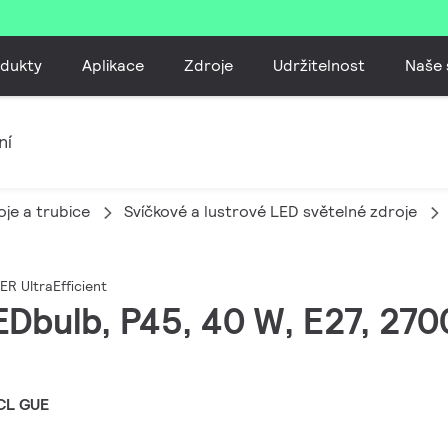
dukty
Aplikace
Zdroje
Udržitelnost
Naše 
ní
je a trubice
Svíčkové a lustrové LED světelné zdroje
ER UltraEfficient
Dbulb, P45, 40 W, E27, 2700
CL GUE