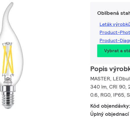
Oblíbená sta
Leták výrobk
Product-Pho
Product-Dia
Vybrat a st
Popis výrob
MASTER, LEDbulb
340 lm, CRI 90, 
0.6, RG0, IP65, 
Kód objendávky
Úplný objednací