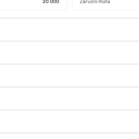
20 000
Záruční lhůta