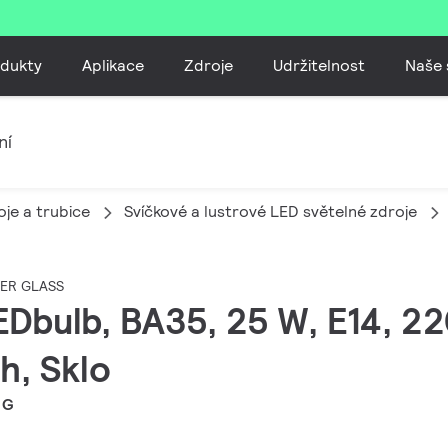
dukty
Aplikace
Zdroje
Udržitelnost
Naše 
ní
je a trubice
Svíčkové a lustrové LED světelné zdroje
STER GLASS
EDbulb, BA35, 25 W, E14, 22
h, Sklo
 G