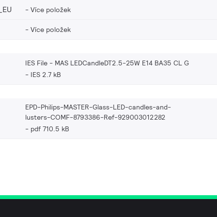
_EU
Více položek
Více položek
IES File - MAS LEDCandleDT2.5-25W E14 BA35 CL G
IES 2.7 kB
EPD-Philips-MASTER-Glass-LED-candles-and-
lusters-COMF-8793386-Ref-929003012282
pdf 710.5 kB