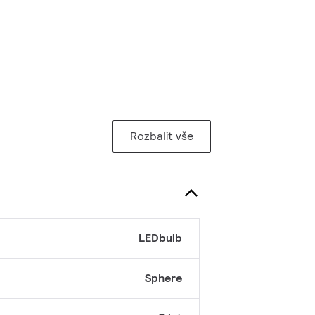
Rozbalit vše
LEDbulb
Sphere