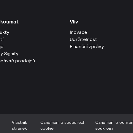
zkoumat
Vliv
ukty
Inovace
tí
Udržitelnost
je
Finanční zprávy
y Signify
edávač prodejců
Vlastník
Oznámení o souborech
Oznámení o ochra
stránek
cookie
soukromí