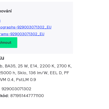
hování
ů
tographs-929003071302_EU
grams-929003071302_EU
áhnout
ku
, BA35, 25 W, E14, 2200 K, 2700 K,
25000 h, Sklo, 136 lm/W, EEL D, PF
SVM 0.4, PstLM 0.9
:
929003071302
 kód:
871951447771100