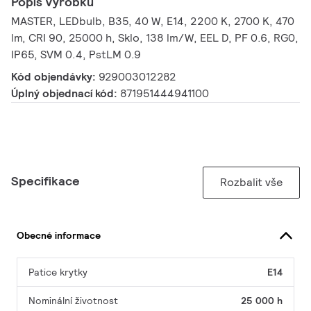
Popis výrobku
MASTER, LEDbulb, B35, 40 W, E14, 2200 K, 2700 K, 470
lm, CRI 90, 25000 h, Sklo, 138 lm/W, EEL D, PF 0.6, RG0,
IP65, SVM 0.4, PstLM 0.9
Kód objendávky:
929003012282
Úplný objednací kód:
871951444941100
Specifikace
Rozbalit vše
Obecné informace
Patice krytky
E14
Nominální životnost
25 000 h