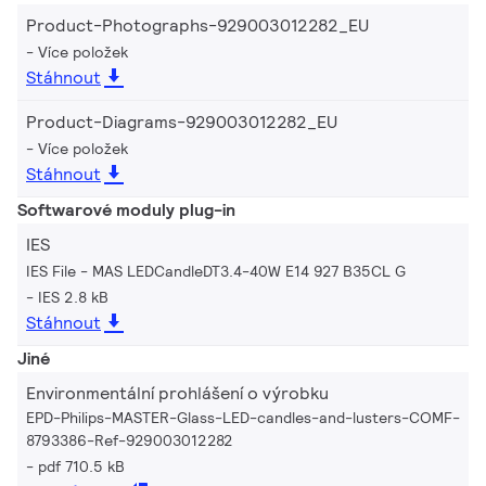
Product-Photographs-929003012282_EU
Více položek
Stáhnout
Product-Diagrams-929003012282_EU
Více položek
Stáhnout
Softwarové moduly plug-in
IES
IES File - MAS LEDCandleDT3.4-40W E14 927 B35CL G
IES 2.8 kB
Stáhnout
Jiné
Environmentální prohlášení o výrobku
EPD-Philips-MASTER-Glass-LED-candles-and-lusters-COMF-
8793386-Ref-929003012282
pdf 710.5 kB