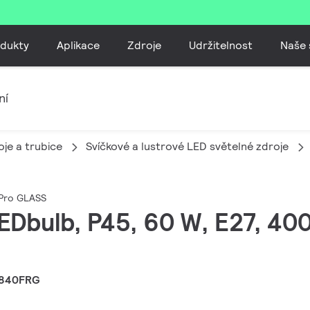
dukty
Aplikace
Zdroje
Udržitelnost
Naše 
ní
je a trubice
Svíčkové a lustrové LED světelné zdroje
ePro GLASS
EDbulb, P45, 60 W, E27, 400
7840FRG