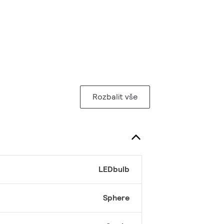
Rozbalit vše
LEDbulb
Sphere