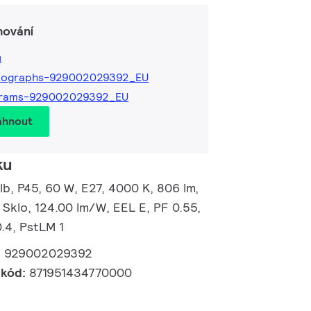
hování
ů
tographs-929002029392_EU
grams-929002029392_EU
áhnout
ku
b, P45, 60 W, E27, 4000 K, 806 lm,
 Sklo, 124.00 lm/W, EEL E, PF 0.55,
.4, PstLM 1
:
929002029392
 kód:
871951434770000