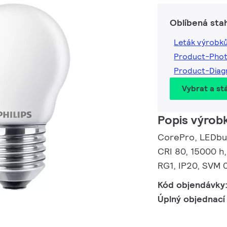
Oblíbená sta
Leták výrobk
Product-Pho
Product-Dia
Vybrat a st
Popis výrob
CorePro, LEDbul
CRI 80, 15000 h,
RG1, IP20, SVM 0
Kód objendávky
Úplný objednací