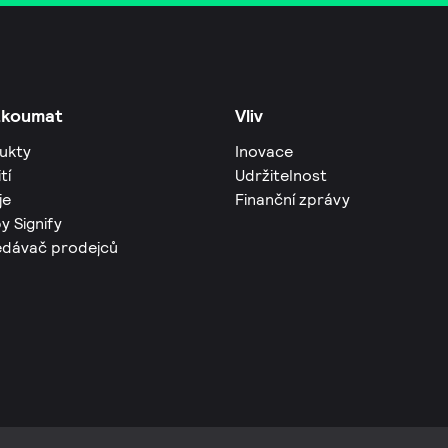
zkoumat
Vliv
ukty
Inovace
tí
Udržitelnost
je
Finanční zprávy
y Signify
edávač prodejců