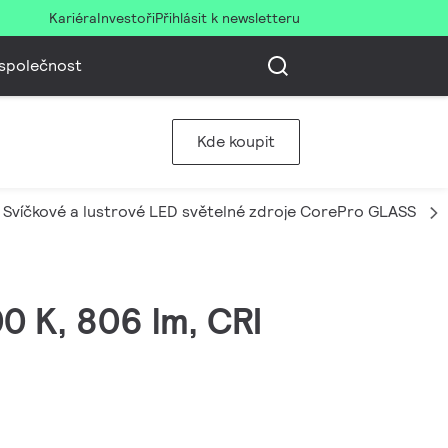
Kariéra
Investoři
Přihlásit k newsletteru
společnost
Kde koupit
Svíčkové a lustrové LED světelné zdroje CorePro GLASS
0 K, 806 lm, CRI