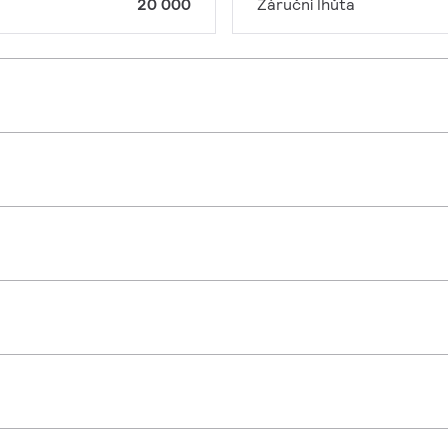
20 000
Záruční lhůta