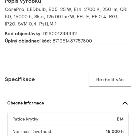
Popis výrobku
CorePro, LEDbulb, B35, 25 W, E14, 2700 K, 250 lm, CRI
80, 15000 h, Sklo, 125.00 lm/W, EEL E, PF 0.4, RG1,
IP20, SVM 0.4, PstLM 1
Kód objendávky:
929001238392
Úplný objednací kód:
871951437757800
Specifikace
Rozbalit vše
Obecné informace
Patice krytky
E14
Nominální životnost
15 000 h