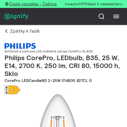
Česká republika - Čeština
Investoři
Přihlásit k newsletteru
Zpátky k řadě
Svíčkové a lustrové LED světelné zdroje CorePro GLASS
Philips CorePro, LEDbulb, B35, 25 W,
E14, 2700 K, 250 lm, CRI 80, 15000 h,
Sklo
CorePro LEDCandleND 2-25W E14B35 827CL G