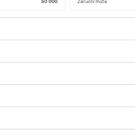
50 000
Záruční lhůta