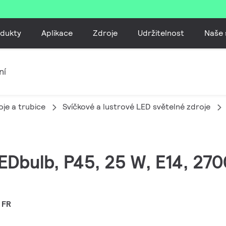
dukty
Aplikace
Zdroje
Udržitelnost
Naše 
ní
je a trubice
Svíčkové a lustrové LED světelné zdroje
EDbulb, P45, 25 W, E14, 270
 FR