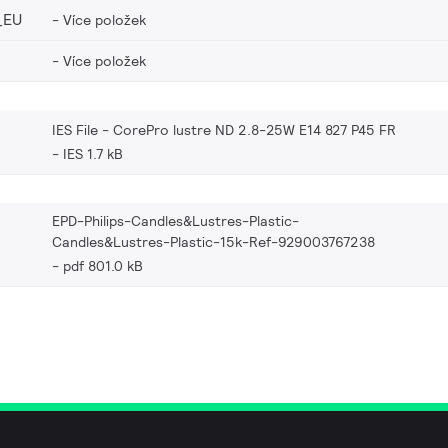
_EU
Více položek
Více položek
IES File - CorePro lustre ND 2.8-25W E14 827 P45 FR
IES 1.7 kB
EPD-Philips-Candles&Lustres-Plastic-
Candles&Lustres-Plastic-15k-Ref-929003767238
pdf 801.0 kB