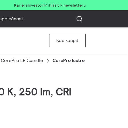
Kariéra
Investoři
Přihlásit k newsletteru
společnost
Kde koupit
CorePro LEDcandle
CorePro lustre ND 2.8-25W E14 82
0 K, 250 lm, CRI