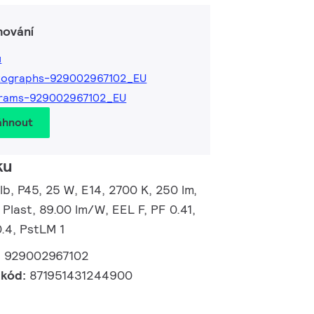
hování
ů
tographs-929002967102_EU
grams-929002967102_EU
áhnout
ku
, P45, 25 W, E14, 2700 K, 250 lm,
 Plast, 89.00 lm/W, EEL F, PF 0.41,
.4, PstLM 1
:
929002967102
 kód:
871951431244900