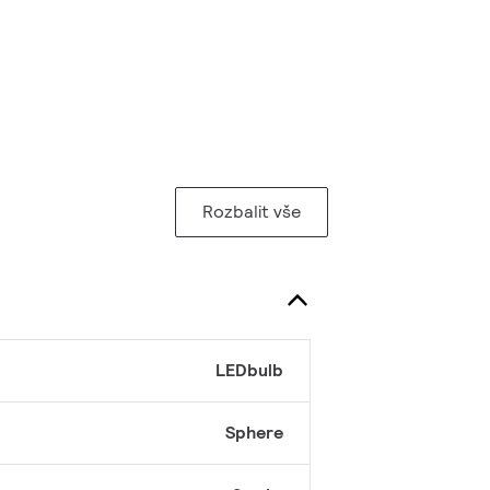
Rozbalit vše
LEDbulb
Sphere