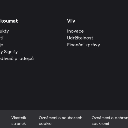
zkoumat
Vliv
ukty
Inovace
tí
Udržitelnost
je
Finanční zprávy
y Signify
edávač prodejců
Vlastník
Oznámení o souborech
Oznámení o ochra
stránek
cookie
soukromí