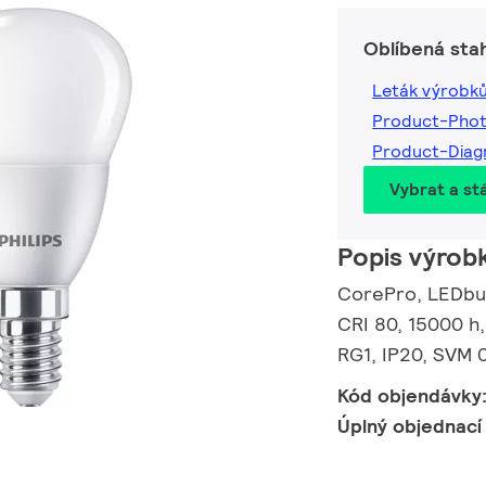
Oblíbená sta
Leták výrobk
Product-Pho
Product-Dia
Vybrat a st
Popis výrob
CorePro, LEDbulb
CRI 80, 15000 h,
RG1, IP20, SVM 0
Kód objendávky
Úplný objednací