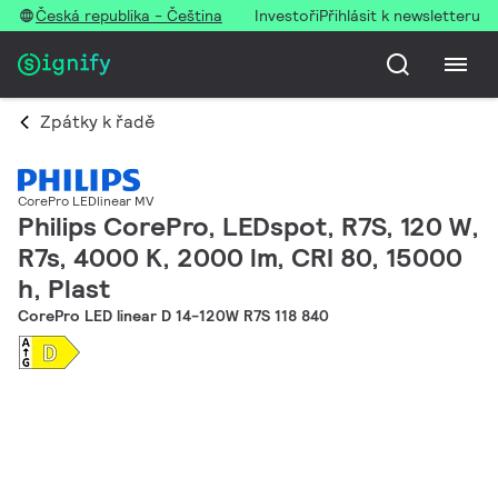
Česká republika - Čeština
Investoři
Přihlásit k newsletteru
Zpátky k řadě
CorePro LEDlinear MV
Philips CorePro, LEDspot, R7S, 120 W,
R7s, 4000 K, 2000 lm, CRI 80, 15000
h, Plast
CorePro LED linear D 14-120W R7S 118 840