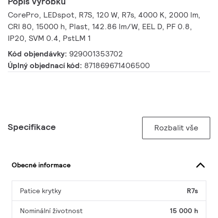
Popis výrobku
CorePro, LEDspot, R7S, 120 W, R7s, 4000 K, 2000 lm,
CRI 80, 15000 h, Plast, 142.86 lm/W, EEL D, PF 0.8,
IP20, SVM 0.4, PstLM 1
Kód objendávky:
929001353702
Úplný objednací kód:
871869671406500
Specifikace
Rozbalit vše
Obecné informace
Patice krytky
R7s
Nominální životnost
15 000 h