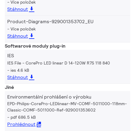
Více položek
Stáhnout
Product-Diagrams-929001353702_EU
Více položek
Stáhnout
Softwarové moduly plug-in
IES
IES File - CorePro LED linear D 14-120W R7S 118 840
ies 4.6 kB
Stáhnout
Jiné
Environmentální prohlášení o výrobku
EPD-Philips-CorePro-LEDlinear-MV-COMF-5011000-118mm-
Classic-COMF-5011000-Ref-929001353602
pdf 686.5 kB
Prohlédnout