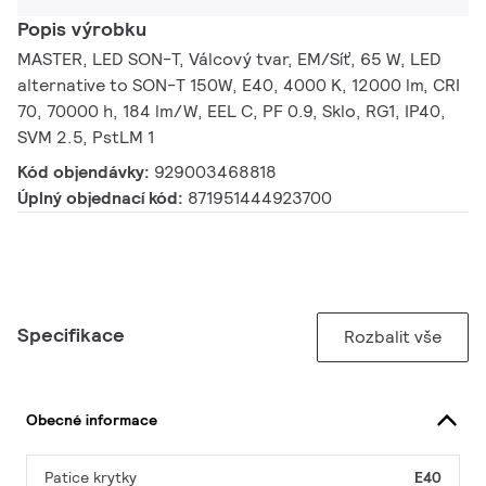
Popis výrobku
MASTER, LED SON-T, Válcový tvar, EM/Síť, 65 W, LED
alternative to SON-T 150W, E40, 4000 K, 12000 lm, CRI
70, 70000 h, 184 lm/W, EEL C, PF 0.9, Sklo, RG1, IP40,
SVM 2.5, PstLM 1
Kód objendávky:
929003468818
Úplný objednací kód:
871951444923700
Specifikace
Rozbalit vše
Obecné informace
Patice krytky
E40