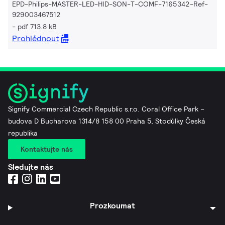
EPD-Philips-MASTER-LED-HID-SON-T-COMF-7165342-Ref-
929003467512
pdf 713.8 kB
Prohlédnout
Signify Commercial Czech Republic s.r.o. Coral Office Park –
budova D Bucharova 1314/8 158 00 Praha 5, Stodůlky Česká
republika
Kontaktujte nás
Sledujte nás
Prozkoumat