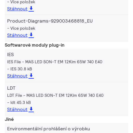
Více položek
Stáhnout
Product-Diagrams-929003468818_EU
Více položek
Stáhnout
Softwarové moduly plug-in
IES
IES File - MAS LED SON-T EM 12Klm 65W 740 E40
IES 30.8 kB
Stáhnout
LDT
LDT File - MAS LED SON-T EM 12Klm 65W 740 E40
ldt 45.3 kB
Stáhnout
Jiné
Environmentální prohlášení o výrobku