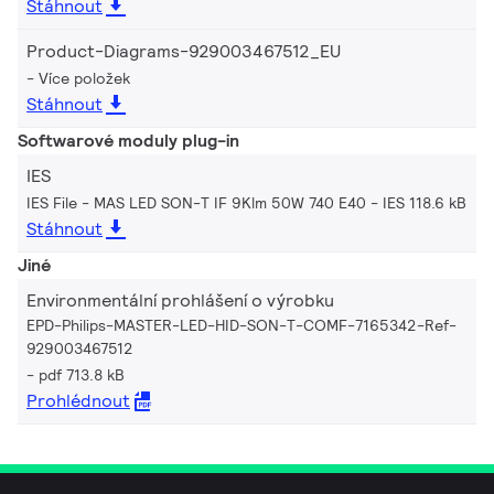
Stáhnout
Product-Diagrams-929003467512_EU
Více položek
Stáhnout
Softwarové moduly plug-in
IES
IES File - MAS LED SON-T IF 9Klm 50W 740 E40
IES 118.6 kB
Stáhnout
Jiné
Environmentální prohlášení o výrobku
EPD-Philips-MASTER-LED-HID-SON-T-COMF-7165342-Ref-
929003467512
pdf 713.8 kB
Prohlédnout