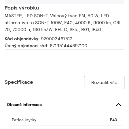
Popis výrobku
MASTER, LED SON-T, Válcový tvar, EM, 50 W, LED
alternative to SON-T 100W, E40, 4000 K, 9000 lm, CRI
70, 70000 h, 180 lm/W, EEL C, Sklo, RG1, IP40
Kód objendávky:
929003467512
Úplný objednací kód:
871951444897100
Specifikace
Rozbalit vše
Obecné informace
Patice krytky
E40