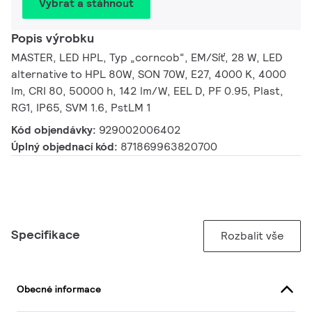
Vybrat a stáhnout
Popis výrobku
MASTER, LED HPL, Typ „corncob“, EM/Síť, 28 W, LED
alternative to HPL 80W, SON 70W, E27, 4000 K, 4000
lm, CRI 80, 50000 h, 142 lm/W, EEL D, PF 0.95, Plast,
RG1, IP65, SVM 1.6, PstLM 1
Kód objendávky:
929002006402
Úplný objednací kód:
871869963820700
Specifikace
Rozbalit vše
Obecné informace