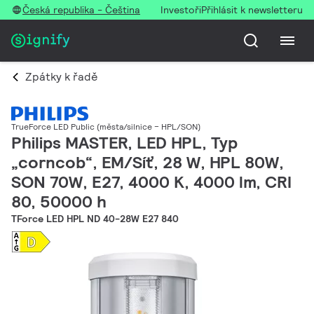
Česká republika - Čeština
Investoři
Přihlásit k newsletteru
Zpátky k řadě
TrueForce LED Public (města/silnice – HPL/SON)
Philips MASTER, LED HPL, Typ
„corncob“, EM/Síť, 28 W, HPL 80W,
SON 70W, E27, 4000 K, 4000 lm, CRI
80, 50000 h
TForce LED HPL ND 40-28W E27 840