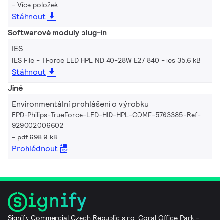
Více položek
Stáhnout
Softwarové moduly plug-in
IES
IES File - TForce LED HPL ND 40-28W E27 840
ies 35.6 kB
Stáhnout
Jiné
Environmentální prohlášení o výrobku
EPD-Philips-TrueForce-LED-HID-HPL-COMF-5763385-Ref-
929002006602
pdf 698.9 kB
Prohlédnout
Signify Commercial Czech Republic s.r.o. Coral Office Park –