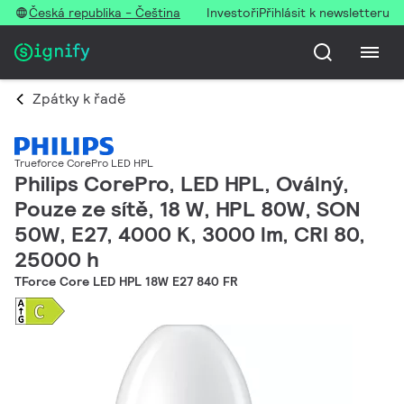
Česká republika - Čeština
Investoři
Přihlásit k newsletteru
Zpátky k řadě
Trueforce CorePro LED HPL
Philips CorePro, LED HPL, Oválný,
Pouze ze sítě, 18 W, HPL 80W, SON
50W, E27, 4000 K, 3000 lm, CRI 80,
25000 h
TForce Core LED HPL 18W E27 840 FR