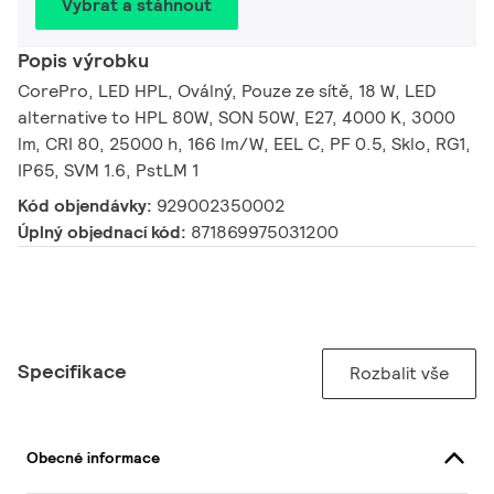
Vybrat a stáhnout
Popis výrobku
CorePro, LED HPL, Oválný, Pouze ze sítě, 18 W, LED
alternative to HPL 80W, SON 50W, E27, 4000 K, 3000
lm, CRI 80, 25000 h, 166 lm/W, EEL C, PF 0.5, Sklo, RG1,
IP65, SVM 1.6, PstLM 1
Kód objendávky:
929002350002
Úplný objednací kód:
871869975031200
Specifikace
Rozbalit vše
Obecné informace