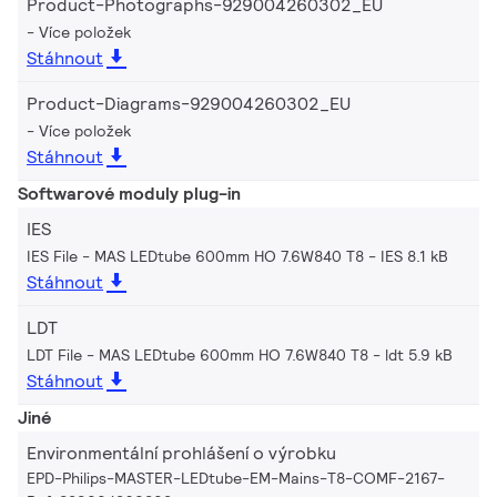
Product-Photographs-929004260302_EU
Více položek
Stáhnout
Product-Diagrams-929004260302_EU
Více položek
Stáhnout
Softwarové moduly plug-in
IES
IES File - MAS LEDtube 600mm HO 7.6W840 T8
IES 8.1 kB
Stáhnout
LDT
LDT File - MAS LEDtube 600mm HO 7.6W840 T8
ldt 5.9 kB
Stáhnout
Jiné
Environmentální prohlášení o výrobku
EPD-Philips-MASTER-LEDtube-EM-Mains-T8-COMF-2167-