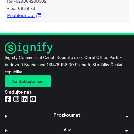
Ref-929004260302
pdf 663.9 kB
Prohlédnout
Signify Commercial Czech Republic s.r.o. Coral Office Park –
budova D Bucharova 1314/8 158 00 Praha 5, Stodůlky Česká
republika
Kontaktujte nás
Sledujte nás
Prozkoumat
Vliv