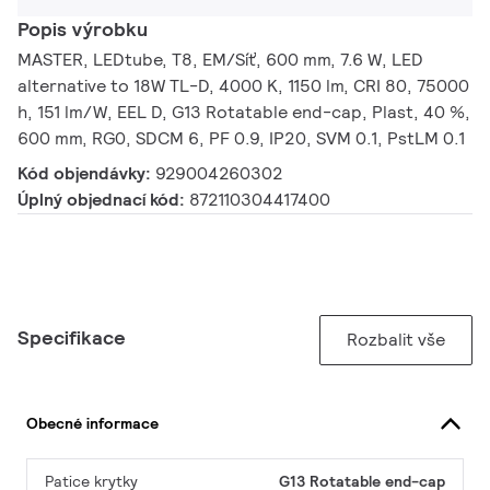
Popis výrobku
MASTER, LEDtube, T8, EM/Síť, 600 mm, 7.6 W, LED
alternative to 18W TL-D, 4000 K, 1150 lm, CRI 80, 75000
h, 151 lm/W, EEL D, G13 Rotatable end-cap, Plast, 40 %,
600 mm, RG0, SDCM 6, PF 0.9, IP20, SVM 0.1, PstLM 0.1
Kód objendávky:
929004260302
Úplný objednací kód:
872110304417400
Specifikace
Rozbalit vše
Obecné informace
Patice krytky
G13 Rotatable end-cap